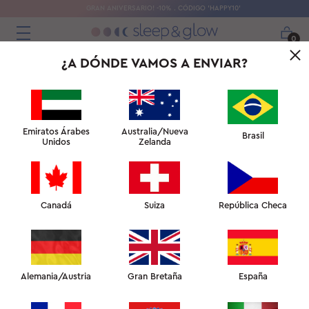
GRAN ANIVERSARIO! -10% . CÓDIGO 'HAPPY10'
0
¿A DÓNDE VAMOS A ENVIAR?
Emiratos Árabes
Australia/Nueva
Brasil
Unidos
Zelanda
OPINIONES DE LOS CLIENTES
Canadá
Suiza
República Checa
DEJA UNA RESEÑA
Alemania/Austria
Gran Bretaña
España