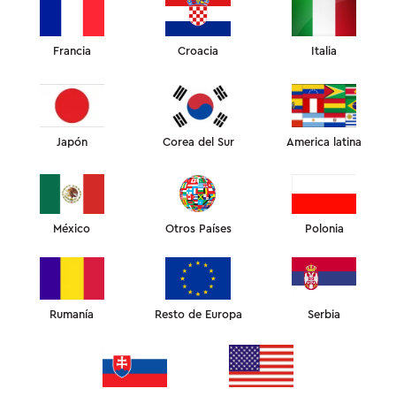
Francia
Croacia
Italia
RESEÑAS DE INSTAGRAM
Japón
Corea del Sur
America latina
RESEÑAS DE CLIENTES
RESEÑAS DE INSTAGRAM
12
México
Otros Países
Polonia
SLEEPANDGLOW
Rumanía
Resto de Europa
Serbia