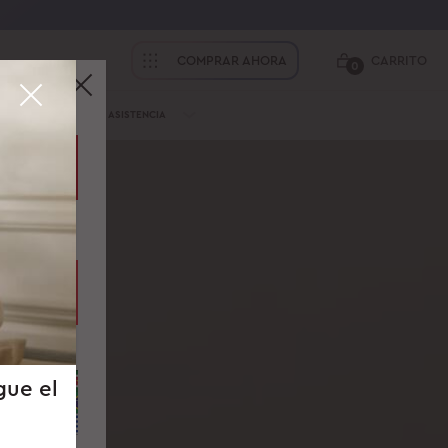
COMPRAR AHORA
CARRITO
0
 NOSOTROS
ASISTENCIA
Suiza
Francia
gue el