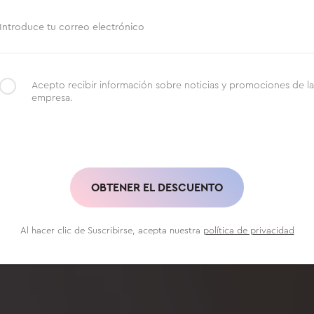
Italia
Japón
Corea del Sur
A
Introduce tu correo electrónico
Otros Países
Polonia
Rumanía
Re
Acepto recibir información sobre noticias y promociones de la
empresa.
Serbia
Eslovaquia
Estados Unidos
OBTENER EL DESCUENTO
Al hacer clic de Suscribirse, acepta nuestra
política de privacidad