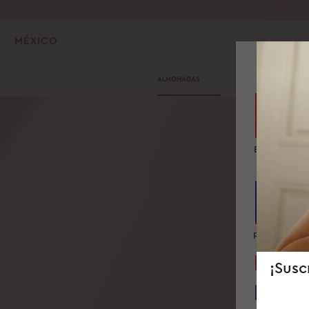
MÉXICO
ALMOHADAS
NUESTRA CIENCIA
Emiratos Ára
Unidos
República Ch
¡Susc