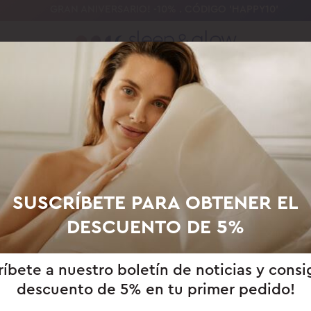
GRAN ANIVERSARIO! -10% . CÓDIGO 'HAPPY10'
¿A DÓNDE VAMOS A ENVIAR?
BEAUTY SLEEP UNIVERSITY
PARA PROFESIONALES
ACERCA DE
bes
Australia/Nueva
Brasil
Canadá
Zelanda
SUSCRÍBETE PARA OBTENER EL
DESCUENTO DE 5%
eca
Alemania/Austria
Gran Bretaña
España
ríbete a nuestro boletín de noticias y consi
descuento de 5% en tu primer pedido!