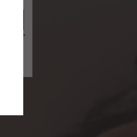
merica latina
sto de Europa