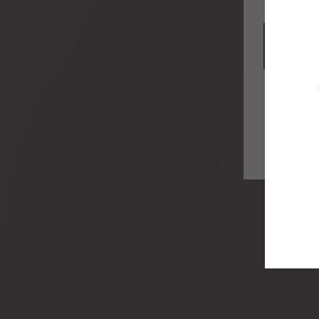
Croacia
México